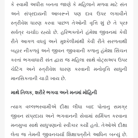
કે સ્વામી અધીરા બનતા જાણે કે મહિલાને મળવા માટે સંત
અને સંપ્રદાયની આબરૂને પણ દાવ ઉપર લગાવીને
સ્ત્રીવેશ ધારણ કરવા પાછળ તેઓની વૃત્તિ શું છે તે પ્રશ્ન
સર્વત્ર ચર્ચાઇ રહ્યો છે. હરિભક્તોને હંમેશા જીવનમાં કેવી
રીતે આગળ વધવું અને મુશ્કેલીમાંથી કેવી રીતે સરળતાથી
બહાર નીકળવું અને જીવન જીવવાની કળાનુ હંમેશા સિંચન
કરતાં ભગવાધારી સંત દ્વારા જ મહિલા સાથે વોટ્સઅપ ઉપર
ચેટિંગ અને સ્ત્રીવેશ ધારણ કરવાની મનોવૃત્તિ સાધુની
માનસિકતાની ચાડી ખાય છે.
માથે તિલક,
શરીરે ભગવા અને મનમાં મોહિની
ત્યાગ વલ્લભસ્વામીએ દીક્ષા લીધા બાદ પોતાનુ સમગ્ર
જીવન સંપ્રદાય અને ભગવાનની સેવામાં સર્મિપત કરવાના
મનસુબા સાથે સાધુપણાનો સ્વીકાર કર્યો હતો. તેઓએ દીક્ષા
લેતા જ તેમની જીવનચર્યા શિક્ષાપત્રીને આધિન બન્યું છે.