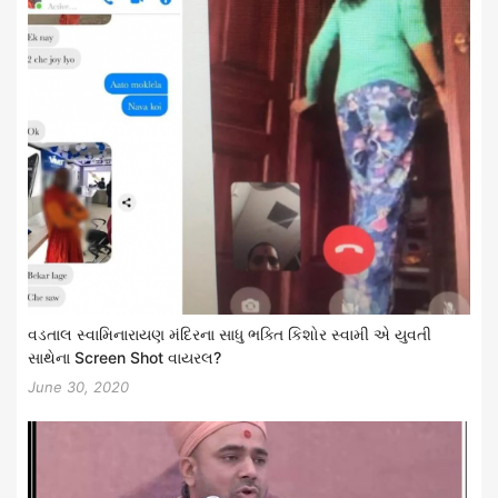
વડતાલ સ્વામિનારાયણ મંદિરના સાધુ ભક્તિ કિશોર સ્વામી એ યુવતી
સાથેના Screen Shot વાયરલ?
June 30, 2020