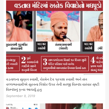
વડતાલના સુવ્રત સ્વામી, ચેરમેન દેવ પ્રકાશ સ્વામી અને સંત
વલ્લભસ્વામીએ સુરતના કિશોર ઉપર તેની મરજી વિરૂધ્ધ વારંવાર સૃષ્ટી
વિરૂધ્ધનું કૃત્ય આચર્યુ હતુ
September 9, 2019