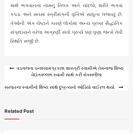
માથે ભગવાનના નામનું તિલક અને ચાંદલો, શરીરે ભગવા
કપડા અને મનમાં સ્ત્રીસંગની વૃત્તિએ સાધુત્વ લજવ્યું છે.
તેઓની એક ચેષ્ટાને કારણે લોકોમાં અન્ય પ્રખર સૈદ્ધાંતિક
સંપ્રદાયને વરેલા અગ્રણી સંતો પ્રત્યે પણ ધૃણા જન્મે તેવી
સ્થિતિ સર્જી છે.
Post
વડતાલના ઘનશ્યામપ્રકાશ શાસ્ત્રી સ્વામીએ તેમનાજ શિષ્ય
વેદાંતવલ્લભ સ્વામી સાથે કરી સેક્સલીલા
navigation
સરધારના સ્વામીનો શિષ્ય સાથે દુષ્કૃત્યનો ઓડિયો વાઈરલ થયો
Related Post