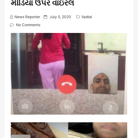
મીડિયા ઉપર વાઇરલ
P
News Reporter
July 5, 2020
Vadtal
o
No Comments
s
t
e
d
o
n