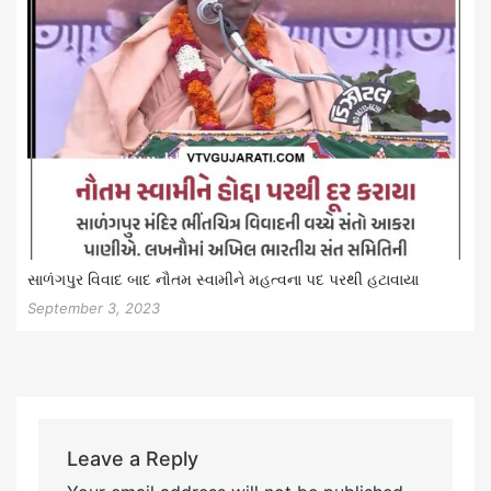
સાળંગપુર વિવાદ બાદ નૌતમ સ્વામીને મહત્વના પદ પરથી હટાવાયા
September 3, 2023
Leave a Reply