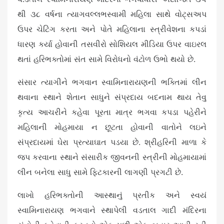
થી ૩૮ વર્ષના ત્યાગવલ્લભસ્વામી મહિલા સાથે વોટ્સઅપ
ઉપર ચેટિંગ કરતા અને પોતે મહિલાના સ્ત્રીવેશના કપડાં
ધારણ કર્યા હોવાની તસવીરો સોશિયલ મીડિયા ઉપર વાઇરલ
થતાં હરિભક્તોમાં સંત સામે વિરોધનો વંટોળ ઉભો થયો છે.
સંસાર ત્યાગીને ભગવાન સ્વામિનારાયણની ભક્તિમાં લીન
થવાના સ્થાને શેતાન સાધુને સંપ્રદાય બદનામ થાય તેવુ
કૃત્ય આચરીને કહેવા પૂરતા માત્ર ભગવા કપડા પહેરીને
મહિલાની મોહમાયા ન છૂટતા હોવાની વાતોને લઇને
સંપ્રદાયમાં ઘેરા પ્રત્યાઘાત પડયા છે. શ્રીહરિની માળા કે
જપ કરવાના સ્થાને સંસારીક જીવનની સ્ત્રીની મોહમાયામાં
લીન બનેલા સાધુ સામે ફિટકારની લાગણી પ્રગટી છે.
લાખો હરિભક્તોની આસ્થાનું પ્રતીક અને સ્વયં
સ્વામિનારાયણ ભગવાને સ્થાપેલી વડતાલ ગાદી મંદિરના