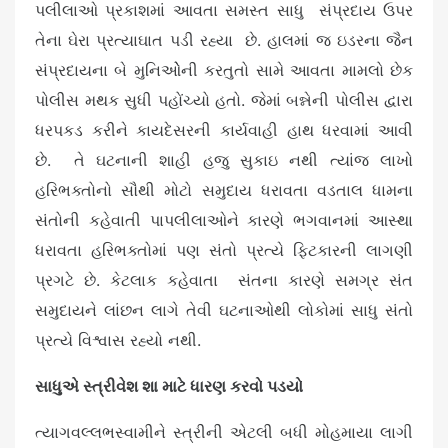
પલીલાઓ પ્રકાશમાં આવતા સમસ્ત સાધુ સંપ્રદાય ઉપર
તેના ઘેરા પ્રત્યાઘાત પડી રહ્યા છે. હાલમાં જ ઇડરના જૈન
સંપ્રદાયના બે મુનિઓેની કરતુતો સામે આવતા મામલો છેક
પોલીસ મથક સુધી પહોંચ્યો હતો. જેમાં બન્નેની પોલીસ દ્વારા
ધરપકડ કરીને કાયદેસરની કાર્યવાહી હાથ ધરવામાં આવી
છે. તે ઘટનાની શાહી હજુ સુકાઇ નથી ત્યાંજ લાખો
હરિભક્તોનો સૌથી મોટો સમુદાય ધરાવતા વડતાલ ધામના
સંતોની કહેવાતી પાપલીલાઓને કારણે ભગવાનમાં આસ્થા
ધરાવતા હરિભક્તોમાં પણ સંતો પ્રત્યે ફિટકારની લાગણી
પ્રગટે છે. કેટલાક કહેવાતા સંતના કારણે સમગ્ર સંત
સમુદાયને લાંછન લાગે તેવી ઘટનાઓથી લોકોમાં સાધુ સંતો
પ્રત્યે વિશ્વાસ રહ્યો નથી.
સાધુએ સ્ત્રીવેશ શા માટે ધારણ કરવો પડયો
ત્યાગવલ્લભસ્વામીને સ્ત્રીની એટલી બધી મોહમાયા લાગી