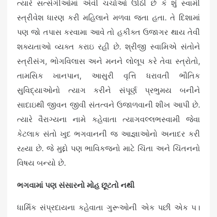
ત્યારે સત્સંગીઓમાં એવી ચર્ચાઓ ઊઠી છે કે શું સ્વામી
સ્ત્રીવેશ ધારણ કરી મહિલાને મળવા જતા હતા. તે દિશામાં
પણ જો તપાસ કરવામા આવે તો હકીક્ત ઉજાગર થાય તેવી
શક્યતાઓ વ્યક્ત કરાઇ રહી છે. શ્રીજી સ્વામિએ સંતોને
સ્ત્રીસંગ, ભોગવિલાસ અને મનને લોલૂપ કરે તેવા સ્ત્રોતો,
તામસિક ખાનપાન, આસુરી વૃત્તિ ધરાવતી ભૌતિક
સુવિદ્યાઓનો ત્યાગ કરીને સંપૂર્ણ પ્રભુમય બનીને
સાદાઇથી જીવન જીવી સંતત્વને ઉજાળવાની શીખ આપી છે.
ત્યારે વૈરાગ્યના નામે કહેવાતા ત્યાગવલ્લભસ્વામી જેવા
કેટલાક સંતો ખુદ ભગવાનની જ આજ્ઞાઓનો અનાદર કરી
રહ્યા છે. જે મુદ્દો પણ ભાવિકજનો માટે ચિંતા અને ચિંતનનો
વિષય બન્યો છે.
ભગવામાં પણ સંસારનો મોહ છૂટતો નથી
ધાર્મિક સંપ્રદાયના કહેવાતા ગુરૂઓની એક પછી એક ૫।