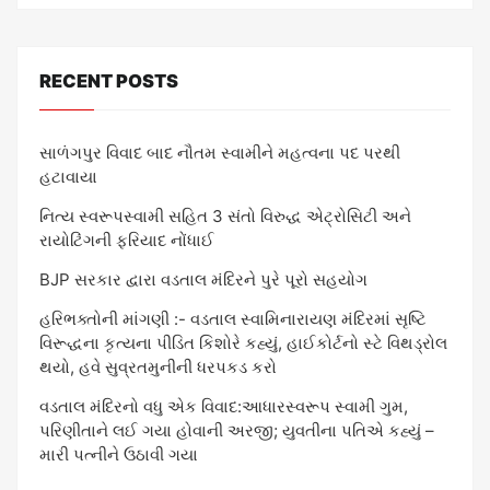
RECENT POSTS
સાળંગપુર વિવાદ બાદ નૌતમ સ્વામીને મહત્વના પદ પરથી
હટાવાયા
નિત્ય સ્વરૂપસ્વામી સહિત 3 સંતો વિરુદ્ધ એટ્રોસિટી અને
રાયોટિંગની ફરિયાદ નોંધાઈ
BJP સરકાર દ્વારા વડતાલ મંદિરને પુરે પૂરો સહયોગ
હરિભક્તોની માંગણી :- વડતાલ સ્વામિનારાયણ મંદિરમાં સૃષ્ટિ
વિરૂદ્ધના કૃત્યના પીડિત કિશોરે કહ્યું, હાઈકોર્ટનો સ્ટે વિથડ્રોલ
થયો, હવે સુવ્રતમુનીની ધરપકડ કરો
વડતાલ મંદિરનો વધુ એક વિવાદ:આધારસ્વરૂપ સ્વામી ગુમ,
પરિણીતાને લઈ ગયા હોવાની અરજી; યુવતીના પતિએ કહ્યું –
મારી પત્નીને ઉઠાવી ગયા