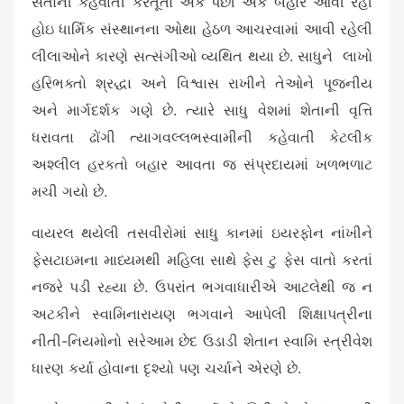
સંતોની કહેવાતી કરતૂતો એક પછી એક બહાર આવી રહી
હોઇ ધાર્મિક સંસ્થાનના ઓથા હેઠળ આચરવામાં આવી રહેલી
લીલાઓને કારણે સત્સંગીઓ વ્યથિત થયા છે. સાધુને લાખો
હરિભક્તો શ્રદ્ધા અને વિશ્વાસ રાખીને તેઓને પૂજનીય
અને માર્ગદર્શક ગણે છે. ત્યારે સાધુ વેશમાં શેતાની વૃત્તિ
ધરાવતા ઢોંગી ત્યાગવલ્લભસ્વામીની કહેવાતી કેટલીક
અશ્લીલ હરકતો બહાર આવતા જ સંપ્રદાયમાં ખળભળાટ
મચી ગયો છે.
વાયરલ થયેલી તસવીરોમાં સાધુ કાનમાં ઇયરફોન નાંખીને
ફેસટાઇમના માધ્યમથી મહિલા સાથે ફેસ ટુ ફેસ વાતો કરતાં
નજરે પડી રહ્યા છે. ઉપરાંત ભગવાધારીએ આટલેથી જ ન
અટકીને સ્વામિનારાયણ ભગવાને આપેલી શિક્ષાપત્રીના
નીતી-નિયમોનો સરેઆમ છેદ ઉડાડી શેતાન સ્વામિ સ્ત્રીવેશ
ધારણ કર્યા હોવાના દૃશ્યો પણ ચર્ચાને એરણે છે.