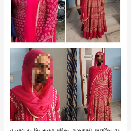
વ.ડતાલ સ્વામિનારાયણ મંદિરના ભગવાધારી અંદાજિત ૩૫