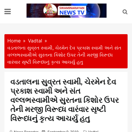
Skip
to
content
Home
Vadtal
વડતાલના સુવ્રત સ્વામી, ચેરમેન દેવ પ્રકાશ સ્વામી અને સંત
વલ્લભસ્વામીએ સુરતના કિશોર ઉપર તેની મરજી વિરૂધ્ધ
વારંવાર સૃષ્ટી વિરૂધ્ધનું કૃત્ય આચર્યુ હતુ
વડતાલના સુવ્રત સ્વામી, ચેરમેન દેવ
પ્રકાશ સ્વામી અને સંત
વલ્લભસ્વામીએ સુરતના કિશોર ઉપર
તેની મરજી વિરૂધ્ધ વારંવાર સૃષ્ટી
વિરૂધ્ધનું કૃત્ય આચર્યુ હતુ
P
News Reporter
September 9, 2019
Vadtal