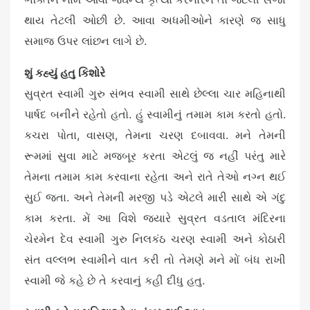
થાય તેટલી ઓછી છે. આવા અધમીઓને કારણે જ સાધુ
સમાજ ઉપર લાંછન લાગે છે.
શું કહ્યું હતુ કિશોરે
સુવ્રત સ્વામી ગુરુ સંભવ સ્વામી સાથે છેલ્લા ચાર મહિનાથી
પાર્ષદ બનીને રહેતો હતો. હું સ્વામીનું તમામ કામ કરતો હતો.
કચરા પોતા, વાસણ, તેમના ચરણ દબાવવા. મને તેમની
રૂમમાં સુવા માટે મજબૂર કરતા એટલું જ નહીં પરંતુ મારે
તેમના તમામ કામ કરવાના રહેતા અને રાતે તેઓ નગ્ન થઈ
સુઈ જતા. અને તેમની મરજી પડે એટલે મારી સાથે એ ગંદુ
કામ કરતા. મેં આ વિશે જ્યારે સુવ્રત વડતાલ મંદિરના
ચેરમેન દેવ સ્વામી ગુરુ નિલકંઠ ચરણ સ્વામી અને કોઠારી
સંત વલ્લભ સ્વામીને વાત કરી તો તેમણે મને મોં બંધ રાખી
સ્વામી જે કહે છે તે કરવાનું કહી દીધુ હતુ.