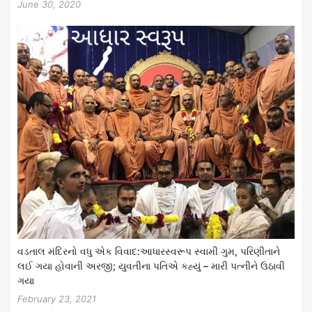
June 30, 2020
વડતાલ મંદિરનો વધુ એક વિવાદ:આધારસ્વરૂપ સ્વામી ગુમ, પરિણીતાને
લઈ ગયા હોવાની અરજી; યુવતીના પતિએ કહ્યું – મારી પત્નીને ઉઠાવી
ગયા
February 23, 2021