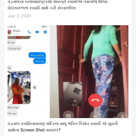
વડતાલના ઘનશ્યામપ્રકાશ શાસ્ત્રી સ્વામીએ તેમનાજ શિષ્ય
વેદાંતવલ્લભ સ્વામી સાથે કરી સેક્સલીલા
July 3, 2020
વડતાલ સ્વામિનારાયણ મંદિરના સાધુ ભક્તિ કિશોર સ્વામી એ યુવતી
સાથેના Screen Shot વાયરલ?