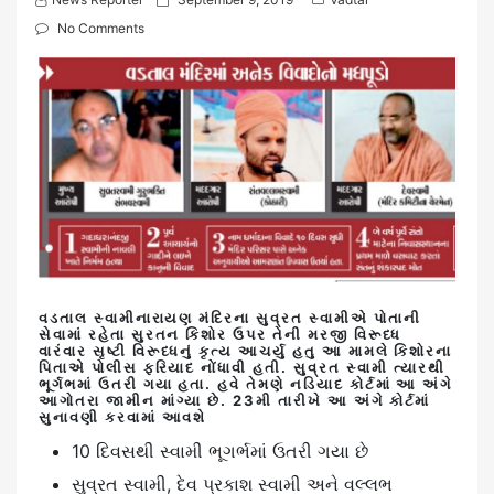
o
No Comments
s
t
e
d
o
n
વડતાલ સ્વામીનારાયણ મંદિરના સુવ્રત સ્વામીએ પોતાની
સેવામાં રહેતા સુરતન કિશોર ઉપર તેની મરજી વિરૂધ્ધ
વારંવાર સૃષ્ટી વિરૂધ્ધનું કૃત્ય આચર્યુ હતુ આ મામલે કિશોરના
પિતાએ પોલીસ ફરિયાદ નોંધાવી હતી. સુવ્રત સ્વામી ત્યારથી
ભૂર્ગભમાં ઉતરી ગયા હતા. હવે તેમણે નડિયાદ કોર્ટમાં આ અંગે
આગોતરા જામીન માંગ્યા છે. 23મી તારીખે આ અંગે કોર્ટમાં
સુનાવણી કરવામાં આવશે
10 દિવસથી સ્વામી ભૂગર્ભમાં ઉતરી ગયા છે
સુવ્રત સ્વામી, દેવ પ્રકાશ સ્વામી અને વલ્લભ