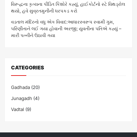
વિરૂદ્ધના કૃત્યના પીડિત કિશોરે કહ્યું, હાઈકોર્ટનો સ્ટે વિથડ્રોલ
થયો, હવે સુવ્રતમુનીની ધરપકડ કરો
વડતાલ મંદિરનો વધુ એક વિવાદ:આધારસ્વરૂપ સ્વામી ગુમ,
પરિણીતાને લઈ ગયા હોવાની અરજી; યુવતીના પતિએ કહ્યું –
મારી પત્નીને ઉઠાવી ગયા
CATEGORIES
Gadhada
(20)
Junagadh
(4)
Vadtal
(9)