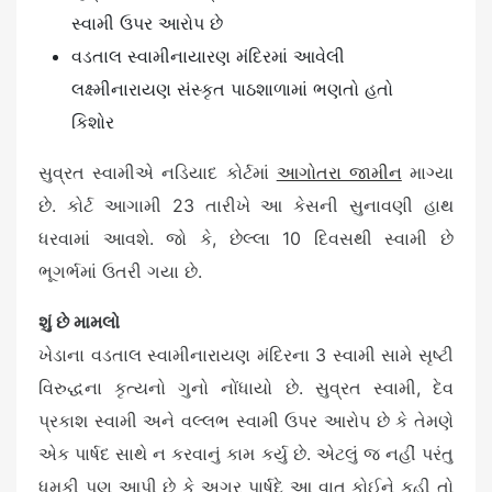
સ્વામી ઉપર આરોપ છે
વડતાલ સ્વામીનાયારણ મંદિરમાં આવેલી
લક્ષ્મીનારાયણ સંસ્કૃત પાઠશાળામાં ભણતો હતો
કિશોર
સુવ્રત સ્વામીએ નડિયાદ કોર્ટમાં
આગોતરા જામીન
માગ્યા
છે. કોર્ટ આગામી 23 તારીખે આ કેસની સુનાવણી હાથ
ધરવામાં આવશે. જો કે, છેલ્લા 10 દિવસથી સ્વામી છે
ભૂગર્ભમાં ઉતરી ગયા છે.
શું છે મામલો
ખેડાના વડતાલ સ્વામીનારાયણ મંદિરના 3 સ્વામી સામે સૃષ્ટી
વિરુદ્ધના કૃત્યનો ગુનો નોંધાયો છે. સુવ્રત સ્વામી, દેવ
પ્રકાશ સ્વામી અને વલ્લભ સ્વામી ઉપર આરોપ છે કે તેમણે
એક પાર્ષદ સાથે ન કરવાનું કામ કર્યુ છે. એટલું જ નહીં પરંતુ
ધમકી પણ આપી છે કે અગર પાર્ષદે આ વાત કોઈને કહી તો