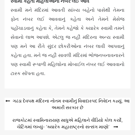
સ્વામી કહેતા મહિલાઓના નંબર લઈ આવ
સ્વામી મને મંદિરમાં આવતી સાંખ્ય બહેનો પાસેથી તેમના
ફોન નંબર લઈ આવવાનું કહેતા અને તેમને મેસેજ
પહોંચાડવાનું કહેતા કે, તેમને કહેજો કે ક્યારેક સ્વામી તમને
સેવાનો લાભ આપશે. એટલુ જ નહીં મંદિરના અન્ય સ્વામી
પણ મને આ રીતે સુંદર છોકરીઓના નંબર લાવી આપવાનું
કહેતા હતા. મને જ નહીં સાવલી મંદિરમાં ભોજનબનાવનારને
પણ સ્વામી રૂપાળી મહિલાોના મોબાઈલ નંબર લઈ આવવાનો
ટાસ્ક સોંપતા હતા.
Post
ગઢડા દેવપક્ષ મંદિરના નોતમ સ્વામીનું વિવાદાસ્પદ નિવેદન કહ્યું, આ
અમારી સરકાર છે
navigation
રાજકોટમાં સ્વામિનારાયણ સાધુએ મહિલાને વીડિયો કોલ કર્યો,
ચેટિંગમાં લખ્યું- ‘ક્યારેક મહારાષ્ટ્રનો સત્સંગ માણો’