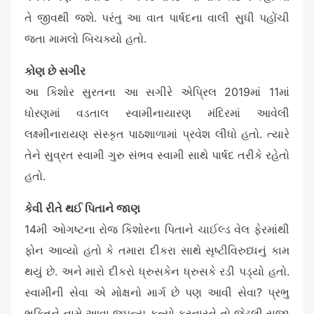
તે જીવથી જશે. પરંતુ આ વાત પાર્ષદના વાલી સુધી પહોંચી
જતા મામલો બિચક્યો હતો.
કોણ છે સગીર
આ કિશોર સુરતના આ સગીરે એપ્રિલ 2019માં 11માં
ધોરણમાં વડતાલ સ્વામીનાયારણ મંદિરમાં આવેલી
લક્ષ્મીનારાયણ સંસ્કૃત પાઠશાળામાં પ્રવેશ લીધો હતો. ત્યારે
તેને સુવ્રત સ્વામી ગુરુ સંભવ સ્વામી સાથે પાર્ષદ તરીકે રહેતો
હતો.
કેવી રીતે થઈ પિતાને જાણ
14મી ઓગષ્ટના રોજ કિશોરના પિતાને ચાઈલ્ડ વેલ ફેરમાંથી
ફોન આવ્યો હતો કે તમારા દીકરા સાથે સૃષ્ટીવિરુધ્ધનું કામ
થયું છે. અને મારો દીકરો ધ્રુસકેન ધ્રુસકે રડી પડ્યો હતો.
સ્વામીની સેવા એ મોક્ષનો માર્ગ છે પણ આવી સેવા? પ્રભુ
ભક્તિને નામે આવા જઘન્ય કૃત્યો કરનારને તો જેટલી સજા