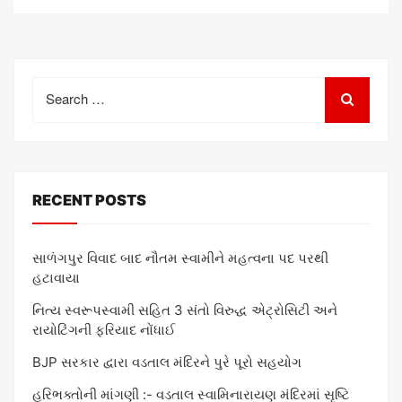
Search
for:
RECENT POSTS
સાળંગપુર વિવાદ બાદ નૌતમ સ્વામીને મહત્વના પદ પરથી
હટાવાયા
નિત્ય સ્વરૂપસ્વામી સહિત 3 સંતો વિરુદ્ધ એટ્રોસિટી અને
રાયોટિંગની ફરિયાદ નોંધાઈ
BJP સરકાર દ્વારા વડતાલ મંદિરને પુરે પૂરો સહયોગ
હરિભક્તોની માંગણી :- વડતાલ સ્વામિનારાયણ મંદિરમાં સૃષ્ટિ