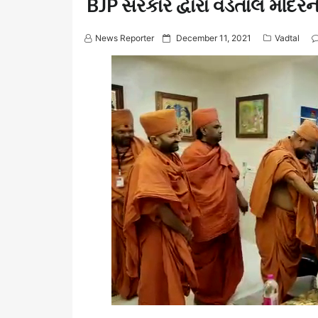
BJP સરકાર દ્વારા વડતાલ મંદિરને
P
News Reporter
December 11, 2021
Vadtal
o
s
t
e
d
o
n