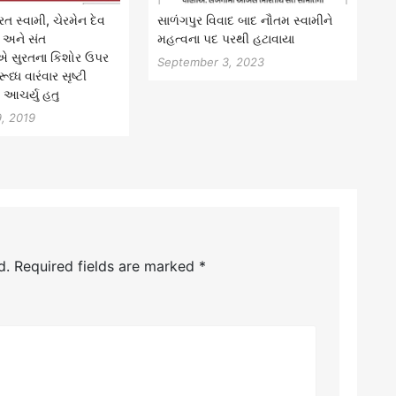
ત સ્વામી, ચેરમેન દેવ
સાળંગપુર વિવાદ બાદ નૌતમ સ્વામીને
ી અને સંત
મહત્વના પદ પરથી હટાવાયા
એ સુરતના કિશોર ઉપર
September 3, 2023
ધ્ધ વારંવાર સૃષ્ટી
્ય આચર્યુ હતુ
, 2019
d.
Required fields are marked
*