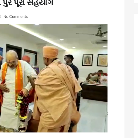
 પુરે પૂરો સહયોગ
No Comments