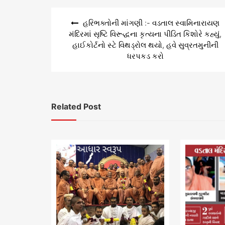
Post
હરિભક્તોની માંગણી :- વડતાલ સ્વામિનારાયણ
navigation
મંદિરમાં સૃષ્ટિ વિરૂદ્ધના કૃત્યના પીડિત કિશોરે કહ્યું,
હાઈકોર્ટનો સ્ટે વિથડ્રોલ થયો, હવે સુવ્રતમુનીની
ધરપકડ કરો
Related Post