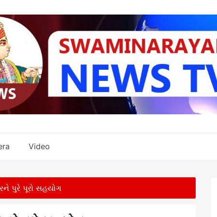
era
Video
રને પુરે પૂરો સહયોગ