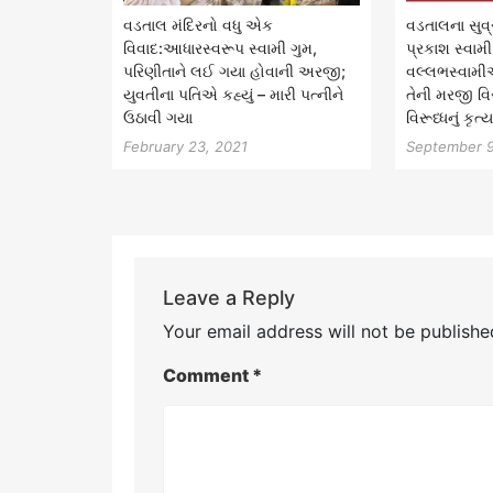
વડતાલ મંદિરનો વધુ એક
વડતાલના સુવ્ર
વિવાદ:આધારસ્વરૂપ સ્વામી ગુમ,
પ્રકાશ સ્વામ
પરિણીતાને લઈ ગયા હોવાની અરજી;
વલ્લભસ્વામી
યુવતીના પતિએ કહ્યું – મારી પત્નીને
તેની મરજી વિરૂ
ઉઠાવી ગયા
વિરૂધ્ધનું કૃત
February 23, 2021
September 9
Leave a Reply
Your email address will not be publishe
Comment
*