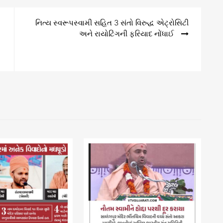
નિત્ય સ્વરૂપસ્વામી સહિત 3 સંતો વિરુદ્ધ એટ્રોસિટી
અને રાયોટિંગની ફરિયાદ નોંધાઈ