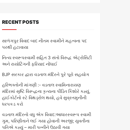
RECENT POSTS
સાળંગપુર વિવાદ બાદ નૌતમ સ્વામીને મહત્વના પદ
પરથી હટાવાયા
નિત્ય સ્વરૂપસ્વામી સહિત 3 સંતો વિરુદ્ધ એટ્રોસિટી
અને રાયોટિંગની ફરિયાદ નોંધાઈ
BJP સરકાર દ્વારા વડતાલ મંદિરને પુરે પૂરો સહયોગ
હરિભક્તોની માંગણી :- વડતાલ સ્વામિનારાયણ
મંદિરમાં સૃષ્ટિ વિરૂદ્ધના કૃત્યના પીડિત કિશોરે કહ્યું,
હાઈકોર્ટનો સ્ટે વિથડ્રોલ થયો, હવે સુવ્રતમુનીની
ધરપકડ કરો
વડતાલ મંદિરનો વધુ એક વિવાદ:આધારસ્વરૂપ સ્વામી
ગુમ, પરિણીતાને લઈ ગયા હોવાની અરજી; યુવતીના
પતિએ કહ્યું – મારી પત્નીને ઉઠાવી ગયા