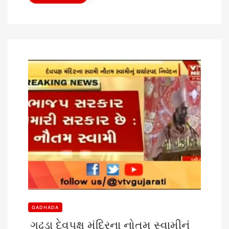
GADHADA
ગઢડા દેવપક્ષ મંદિરના નોતમ સ્વામીનું