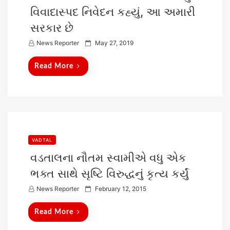
વિવાદાસ્પદ નિવેદન કહ્યું, આ અમારી
સરકાર છે
P
News Reporter
May 27, 2019
o
Read More
s
t
e
d
o
n
VADTAL
વડતાલના નૌતમ સ્વામીએ વધુ એક
ભક્ત સાથે સૃષ્ટિ વિરુદ્ધનું કૃત્ય કર્યું
P
News Reporter
February 12, 2015
o
Read More
s
t