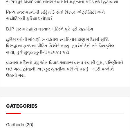
સાળંગપુર વિવાદ બાદ નૌતમ સ્વામીને મહત્વના પદ પરથી હટાવાયા
નિત્ય સ્વરૂપસ્વામી સહિત 3 સંતો વિરુદ્ધ એટ્રોસિટી અને
રાયોટિંગની ફરિયાદ નોંધાઈ
BJP સરકાર દ્વારા વડતાલ મંદિરને પુરે પૂરો સહયોગ
હરિભક્તોની માંગણી :- વડતાલ સ્વામિનારાયણ મંદિરમાં સૃષ્ટિ
વિરૂદ્ધના કૃત્યના પીડિત કિશોરે કહ્યું, હાઈકોર્ટનો સ્ટે વિથડ્રોલ
થયો, હવે સુવ્રતમુનીની ધરપકડ કરો
વડતાલ મંદિરનો વધુ એક વિવાદ:આધારસ્વરૂપ સ્વામી ગુમ, પરિણીતાને
લઈ ગયા હોવાની અરજી; યુવતીના પતિએ કહ્યું – મારી પત્નીને
ઉઠાવી ગયા
CATEGORIES
Gadhada
(20)