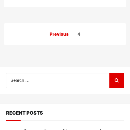
e
d
o
n
Posts
Previous
4
pagination
Search
for:
RECENT POSTS