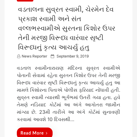
વડતાલના સુવ્રત સ્વામી, ચેરમેન દેવ
પ્રકાશ સ્વામી અને સંત
વલ્લભસ્વામીએ સુરતના કિશોર ઉપર
તેની મરજી વિરૂધ્ધ વારંવાર સૃષ્ટી
વિરૂધ્ધનું કૃત્ય આચર્યુ હતુ
P
News Reporter
September 9, 2019
o
વડતાલ સ્વામીનારાયણ મંદિરના સુવ્રત સ્વામીએ
s
પોતાની સેવામાં રહેતા સુરતન કિશોર ઉપર તેની મરજી
t
વિરૂધ્ધ વારંવાર સૃષ્ટી વિરૂધ્ધનું કૃત્ય આચર્યુ હતુ આ
e
મામલે કિશોરના પિતાએ પોલીસ ફરિયાદ નોંધાવી હતી.
d
સુવ્રત સ્વામી ત્યારથી ભૂર્ગભમાં ઉતરી ગયા હતા. હવે
o
તેમણે નડિયાદ કોર્ટમાં આ અંગે આગોતરા જામીન
n
માંગ્યા છે. 23મી તારીખે આ અંગે કોર્ટમાં સુનાવણી
કરવામાં આવશે 10 દિવસથી…
Read More