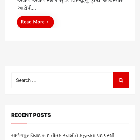
અલગ અલગ સ્થળે સૃષ્ટિ વિરૂદ્ધનું કૃત્ય આચરનાર
આરોપી…
Read More
Search
for:
RECENT POSTS
સાળંગપુર વિવાદ બાદ નૌતમ સ્વામીને મહત્વના પદ પરથી