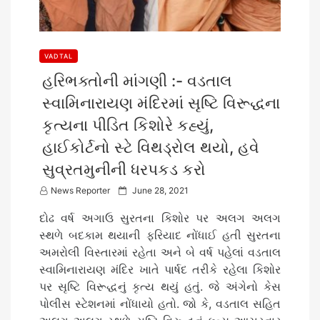
VADTAL
હરિભક્તોની માંગણી :- વડતાલ
સ્વામિનારાયણ મંદિરમાં સૃષ્ટિ વિરૂદ્ધના
કૃત્યના પીડિત કિશોરે કહ્યું,
હાઈકોર્ટનો સ્ટે વિથડ્રોલ થયો, હવે
સુવ્રતમુનીની ધરપકડ કરો
P
News Reporter
June 28, 2021
o
દોઢ વર્ષ અગાઉ સુરતના કિશોર પર અલગ અલગ
s
સ્થળે બદકામ થયાની ફરિયાદ નોંધાઈ હતી સુરતના
t
અમરોલી વિસ્તારમાં રહેતા અને બે વર્ષ પહેલાં વડતાલ
e
સ્વામિનારાયણ મંદિર ખાતે પાર્ષદ તરીકે રહેલા કિશોર
d
પર સૃષ્ટિ વિરૂદ્ધનું કૃત્ય થયું હતું. જે અંગેનો કેસ
o
પોલીસ સ્ટેશનમાં નોંધાયો હતો. જો કે, વડતાલ સહિત
n