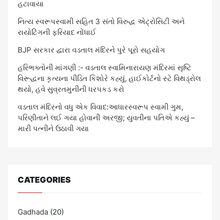
હટાવાયા
નિત્ય સ્વરૂપસ્વામી સહિત 3 સંતો વિરુદ્ધ એટ્રોસિટી અને
રાયોટિંગની ફરિયાદ નોંધાઈ
BJP સરકાર દ્વારા વડતાલ મંદિરને પુરે પૂરો સહયોગ
હરિભક્તોની માંગણી :- વડતાલ સ્વામિનારાયણ મંદિરમાં સૃષ્ટિ
વિરૂદ્ધના કૃત્યના પીડિત કિશોરે કહ્યું, હાઈકોર્ટનો સ્ટે વિથડ્રોલ
થયો, હવે સુવ્રતમુનીની ધરપકડ કરો
વડતાલ મંદિરનો વધુ એક વિવાદ:આધારસ્વરૂપ સ્વામી ગુમ,
પરિણીતાને લઈ ગયા હોવાની અરજી; યુવતીના પતિએ કહ્યું –
મારી પત્નીને ઉઠાવી ગયા
CATEGORIES
Gadhada
(20)