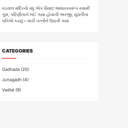
વડતાલ મંદિરનો વધુ એક વિવાદ:આધારસ્વરૂપ સ્વામી
ગુમ, પરિણીતાને લઈ ગયા હોવાની અરજી; યુવતીના
પતિએ કહ્યું – મારી પત્નીને ઉઠાવી ગયા
CATEGORIES
Gadhada
(20)
Junagadh
(4)
Vadtal
(9)