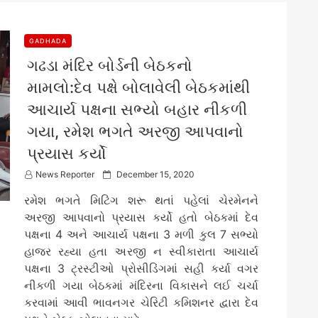
GADHADA
ગઢડા મંદિર બોર્ડની બેઠકનો
મામલો:દેવ પક્ષે બોલાવેલી બેઠકમાંથી
આચાર્ય પક્ષના સભ્યો બહાર નીકળી
ગયા, રમેશ ભગતે અરજી આપવાનો
પ્રયાસ કર્યો
P
News Reporter
December 15, 2020
o
રમેશ ભગતે મિટિંગ શરૂ થતાં પહેલાં ચેરમેનને
s
t
અરજી આપવાનો પ્રયાસ કર્યો હતો બેઠકમાં દેવ
e
પક્ષના 4 અને આચાર્ય પક્ષના 3 મળી કુલ 7 સભ્યો
d
હાજર રહ્યા હતા અરજી ન સ્વીકારાતા આચાર્ય
o
n
પક્ષના 3 ટ્રસ્ટીઓ પ્રોસીડિંગમાં સહી કર્યા વગર
નીકળી ગયા બેઠકમાં મંદિરના વિકાસને લઈ ચર્ચા
કરવામાં આવી ભાવનગર ચેરિટી કમિશનર દ્વારા દેવ