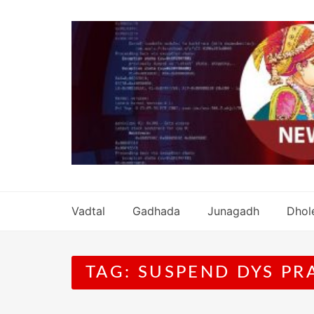
Skip
to
content
Vadtal
Gadhada
Junagadh
Dhol
TAG:
SUSPEND DYS PR