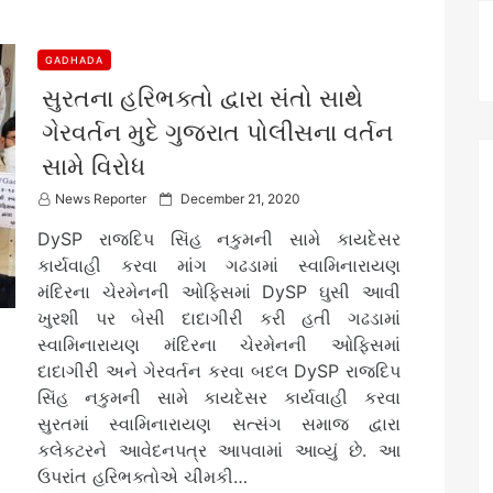
GADHADA
સુરતના હરિભક્તો દ્વારા સંતો સાથે
ગેરવર્તન મુદે ગુજરાત પોલીસના વર્તન
સામે વિરોધ
P
News Reporter
December 21, 2020
o
DySP રાજદિપ સિંહ નકુમની સામે કાયદેસર
s
t
કાર્યવાહી કરવા માંગ ગઢડામાં સ્વામિનારાયણ
e
મંદિરના ચેરમેનની ઓફિસમાં DySP ઘુસી આવી
d
ખુરશી પર બેસી દાદાગીરી કરી હતી ગઢડામાં
o
n
સ્વામિનારાયણ મંદિરના ચેરમેનની ઓફિસમાં
દાદાગીરી અને ગેરવર્તન કરવા બદલ DySP રાજદિપ
સિંહ નકુમની સામે કાયદેસર કાર્યવાહી કરવા
સુરતમાં સ્વામિનારાયણ સત્સંગ સમાજ દ્વારા
કલેકટરને આવેદનપત્ર આપવામાં આવ્યું છે. આ
ઉપરાંત હરિભક્તોએ ચીમકી…