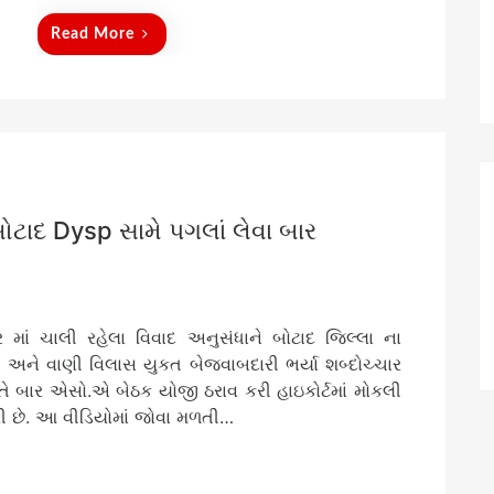
Read More
ોટાદ Dysp સામે પગલાં લેવા બાર
ર માં ચાલી રહેલા વિવાદ અનુસંધાને બોટાદ જિલ્લા ના
 અને વાણી વિલાસ યુકત બેજવાબદારી ભર્યા શબ્દોચ્ચાર
બતે બાર એસો.એ બેઠક યોજી ઠરાવ કરી હાઇકોર્ટમાં મોકલી
ી છે. આ વીડિયોમાં જોવા મળતી…