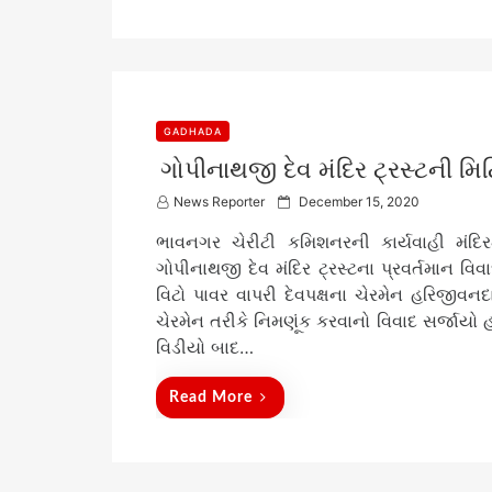
GADHADA
ગોપીનાથજી દેવ મંદિર ટ્રસ્ટની મિટિ
P
News Reporter
December 15, 2020
o
ભાવનગર ચેરીટી કમિશનરની કાર્યવાહી મંદિરમા
s
t
ગોપીનાથજી દેવ મંદિર ટ્રસ્ટના પ્રવર્તમાન વિવ
e
વિટો પાવર વાપરી દેવપક્ષના ચેરમેન હરિજીવનદ
d
ચેરમેન તરીકે નિમણૂંક કરવાનો વિવાદ સર્જાય
o
n
વિડીયો બાદ…
Read More