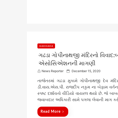
GADHADA
ગઢડા ગોપીનાથજી મંદિરનો વિવાદ:બ
એસોસિએશનની માગણી
P
News Reporter
December 15, 2020
o
તાજેતરમાં ગઢડા મુકામે ગોપીનાથજી દેવ મંદિ
s
t
ડી.વાય.એસ.પી. રાજદીપ નકુમ ના બેફામ વર્તન
e
સ્પષ્ટ દર્શાવતો વીડિયો વાયરલ થયો છે. જે બા
d
જવાબદાર અધિકારી સામે પગલા લેવાની માગ કર
o
n
Read More