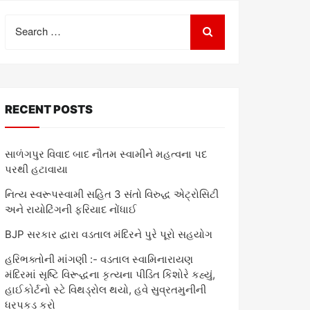
Search
for:
RECENT POSTS
સાળંગપુર વિવાદ બાદ નૌતમ સ્વામીને મહત્વના પદ
પરથી હટાવાયા
નિત્ય સ્વરૂપસ્વામી સહિત 3 સંતો વિરુદ્ધ એટ્રોસિટી
અને રાયોટિંગની ફરિયાદ નોંધાઈ
BJP સરકાર દ્વારા વડતાલ મંદિરને પુરે પૂરો સહયોગ
હરિભક્તોની માંગણી :- વડતાલ સ્વામિનારાયણ
મંદિરમાં સૃષ્ટિ વિરૂદ્ધના કૃત્યના પીડિત કિશોરે કહ્યું,
હાઈકોર્ટનો સ્ટે વિથડ્રોલ થયો, હવે સુવ્રતમુનીની
ધરપકડ કરો