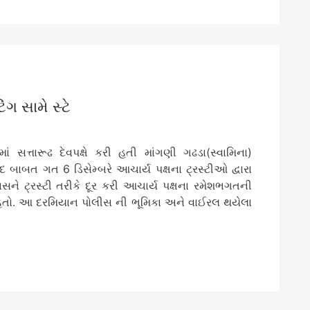
ંગ સામે સ્ટે
ં સત્તારૂઢ દેવપક્ષે કરી હતી માંગણી ગઢડા(સ્વામિના)
ાદ બાબત ગત 6 ડિસેમ્બરે આચાર્ય પક્ષના ટ્રસ્ટીઓ દ્વારા
ાસને ટ્રસ્ટી તરીકે દૂર કરી આચાર્ય પક્ષના રમેશભગતની
ો હતો. આ દરમિયાન પોલીસ ની ભૂમિકા અને વાઈરલ થયેલા